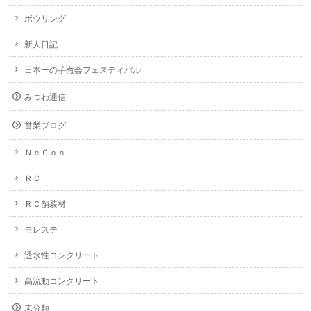
ボウリング
新人日記
日本一の芋煮会フェスティバル
みつわ通信
営業ブログ
ＮｅＣｏｎ
ＲＣ
ＲＣ舗装材
モレステ
透水性コンクリート
高流動コンクリート
未分類