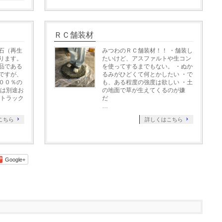
ＲＣ舗装材
石（再生
みつわのＲＣ舗装材！！ ・舗装し
ります。
たいけど、アスファルトや生コン
品である
を使ってするまでもない。 ・ぬか
ですが、
るみがひどくて何とかしたい ・で
００％の
も、ある程度の強度は欲しい ・土
ては別途お
の地面で草が生えてくるのが嫌
※トラック
だ
…
こちら
詳しくはこちら
Google+