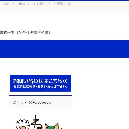
１２台 ８ｔ車６台 ３ｔ車２台 と豊富に揃
書式一覧（配合計画書依頼書）
にゃんたのFacebook