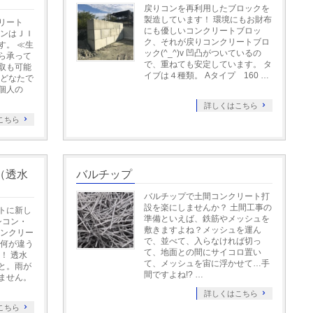
戻りコンを再利用したブロックを
製造しています！ 環境にもお財布
リート
にも優しいコンクリートブロッ
コンはＪＩ
ク、それが戻りコンクリートブロ
す。 ≪生
ック(^_^)v 凹凸がついているの
ら承って
で、重ねても安定しています。 タ
取も可能
イブは４種類。 Aタイプ 160 …
もどなたで
個人の
詳しくはこちら
こちら
（透水
バルチップ
バルチップで土間コンクリート打
設を楽にしませんか？ 土間工事の
トに新し
準備といえば、鉄筋やメッシュを
シコン・
敷きますよね？メッシュを運ん
コンクリー
で、並べて、入らなければ切っ
と何が違う
て、地面との間にサイコロ置い
！ 透水
て、メッシュを宙に浮かせて…手
と。雨が
間ですよね!? …
ません。
詳しくはこちら
こちら