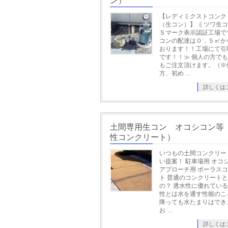
ン）
【レディミクストコンク
（生コン）】 ミツワ生
Ｓマーク表示認証工場で
コンの配達は０．５㎥か
おります！！工場にて引
です！！≫ 個人の方で
もご注文頂けます。（※
方、初め …
詳しくは
土間専用生コン オコシコン等
性コンクリート）
いつもの土間コンクリー
い提案！ 駐車場用 オコ
アプローチ用 ポーラス
ト 普通のコンクリート
の？ 透水性に優れている
性とは水を通す性能のこ
降っても水たまりはでき
お …
詳しくは