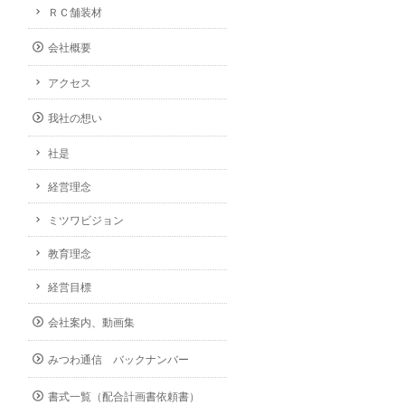
ＲＣ舗装材
会社概要
アクセス
我社の想い
社是
経営理念
ミツワビジョン
教育理念
経営目標
会社案内、動画集
みつわ通信 バックナンバー
書式一覧（配合計画書依頼書）