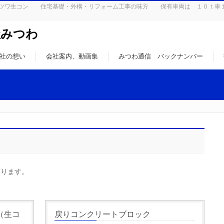
はミツワ生コン 住宅基礎・外構・リフォーム工事の味方 保有車両は １０ｔ車
社みつわ
社の想い
会社案内、動画集
みつわ通信 バックナンバー
おります。
（生コ
戻りコンクリートブロック