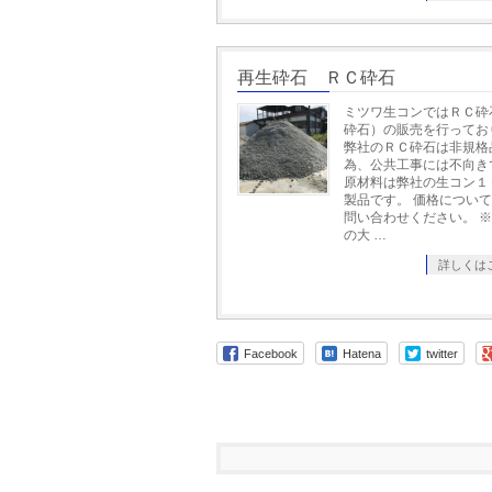
再生砕石 ＲＣ砕石
ミツワ生コンではＲＣ砕
砕石）の販売を行ってお
弊社のＲＣ砕石は非規格
為、公共工事には不向き
原材料は弊社の生コン１
製品です。 価格につい
問い合わせください。 
の大 …
詳しくは
Facebook
Hatena
twitter