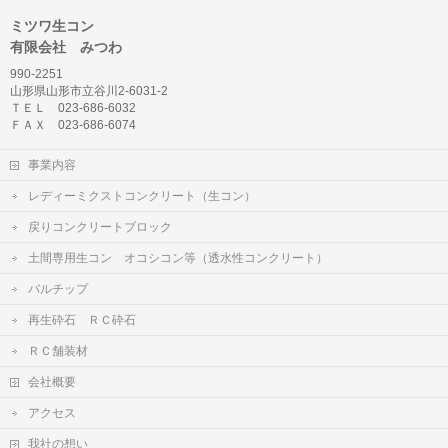
ミツワ生コン
有限会社 みつわ
990-2251
山形県山形市立谷川2-6031-2
ＴＥＬ 023-686-6032
ＦＡＸ 023-686-6074
事業内容
レディーミクストコンクリート（生コン）
戻りコンクリートブロック
土間専用生コン オコシコン等（透水性コンクリート）
バルチップ
再生砕石 ＲＣ砕石
ＲＣ舗装材
会社概要
アクセス
我社の想い