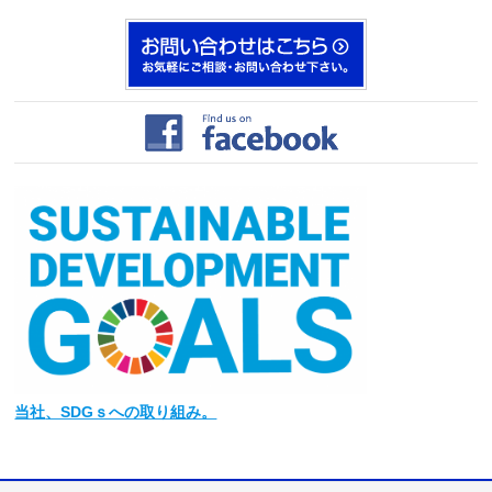
当社
、SDGｓへの取り組み。