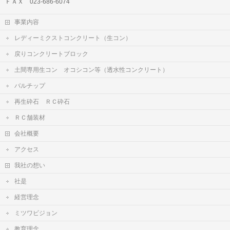
ＦＡＸ 023-686-6074
事業内容
レディーミクストコンクリート（生コン）
戻りコンクリートブロック
土間専用生コン オコシコン等（透水性コンクリート）
バルチップ
再生砕石 ＲＣ砕石
ＲＣ舗装材
会社概要
アクセス
我社の想い
社是
経営理念
ミツワビジョン
教育理念