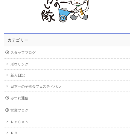
カテゴリー
スタッフブログ
ボウリング
新人日記
日本一の芋煮会フェスティバル
みつわ通信
営業ブログ
ＮｅＣｏｎ
ＲＣ