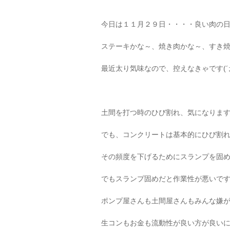
今日は１１月２９日・・・・良い肉の
ステーキかな～、焼き肉かな～、すき
最近太り気味なので、控えなきゃです(´;ω
土間を打つ時のひび割れ、気になりま
でも、コンクリートは基本的にひび割
その頻度を下げるためにスランプを固
でもスランプ固めだと作業性が悪いで
ポンプ屋さんも土間屋さんもみんな嫌
生コンもお金も流動性が良い方が良い