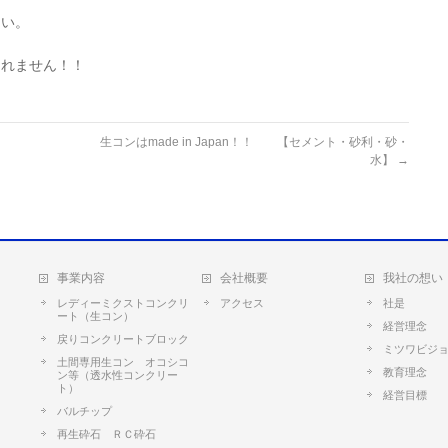
さい。
しれません！！
生コンはmade in Japan！！ 【セメント・砂利・砂・
水】
→
事業内容
会社概要
我社の想い
レディーミクストコンクリ
アクセス
社是
ート（生コン）
経営理念
戻りコンクリートブロック
ミツワビジ
土間専用生コン オコシコ
教育理念
ン等（透水性コンクリー
ト）
経営目標
バルチップ
再生砕石 ＲＣ砕石