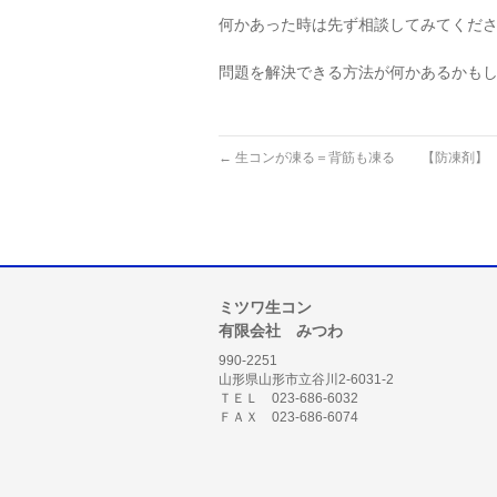
何かあった時は先ず相談してみてくだ
問題を解決できる方法が何かあるかも
←
生コンが凍る＝背筋も凍る 【防凍剤】
ミツワ生コン
有限会社 みつわ
990-2251
山形県山形市立谷川2-6031-2
ＴＥＬ 023-686-6032
ＦＡＸ 023-686-6074