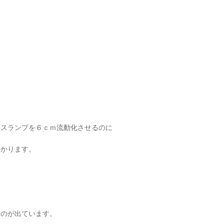
、スランプを６ｃｍ流動化させるのに
かかります。
ものが出ています。