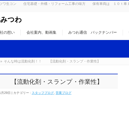
はミツワ生コン 住宅基礎・外構・リフォーム工事の味方 保有車両は １０ｔ車
社みつわ
社の想い
会社案内、動画集
みつわ通信 バックナンバー
»
そんな時は流動化剤！！ 【流動化剤・スランプ・作業性】
！ 【流動化剤・スランプ・作業性】
1月29日
カテゴリー :
スタッフブログ
,
営業ブログ