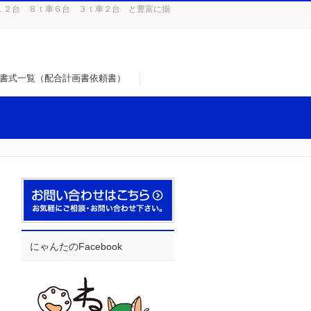
１２台 ８ｔ車６台 ３ｔ車２台 と豊富に揃
書式一覧（配合計画書依頼書）
にゃんたのFacebook