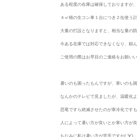
ある程度の在庫は確保しておりますが、
４㎥積の生コン車１台につき２缶使う
大量の打設となりますと、相当な量の
今ある在庫では対応できなくなり、頼
ご使用の際はお早目のご連絡をお願い
暑いのも困ったもんですが、寒いのも
なんかのテレビで見ましたが、温暖化
恐竜ですら絶滅させたのが寒冷化です
人によって暑い方が良いとか寒い方が
ちなみに私は暑い方が苦手ですが(;’∀’)