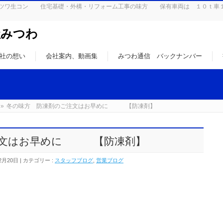
はミツワ生コン 住宅基礎・外構・リフォーム工事の味方 保有車両は １０ｔ車
社みつわ
社の想い
会社案内、動画集
みつわ通信 バックナンバー
»
冬の味方 防凍剤のご注文はお早めに 【防凍剤】
注文はお早めに 【防凍剤】
2月20日
カテゴリー :
スタッフブログ
,
営業ブログ