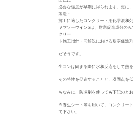
防止に
必要な強度が早期に得られます。更に
製造・
施工に適したコンクリート用化学混和
ヤマソーウインSは、耐寒促進成分のみ
クリー
ト施工指針・同解説における耐寒促進
だそうです。
生コンは固まる際に水和反応をして熱
その特性を促進することと、凝固点を
ちなみに、防凍剤を使っても下記のと
※養生シート等を用いて、コンクリートの
て下さい。