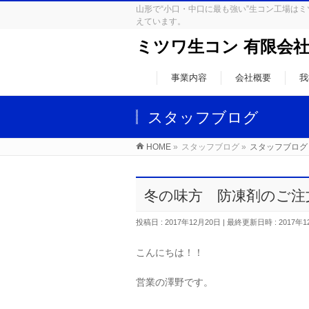
山形で“小口・中口に最も強い”生コン工場
えています。
ミツワ生コン 有限会
事業内容
会社概要
我
スタッフブログ
HOME
»
スタッフブログ
»
スタッフブログ
冬の味方 防凍剤のご
投稿日 : 2017年12月20日
最終更新日時 : 2017年1
こんにちは！！
営業の澤野です。