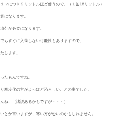
１㎥につき９リットルほど使うので、（１缶18リットル）
計算になります。
防凍剤が必要になります。
んでもすぐに入荷しない可能性もありますので、
いたします。
困ったもんですね。
より寒冷化の方がよっぽど恐ろしい、との事でした。
もんね。（諸説あるかもですが・・・）
良いとか言いますが、寒い方が恐いのかもしれません。