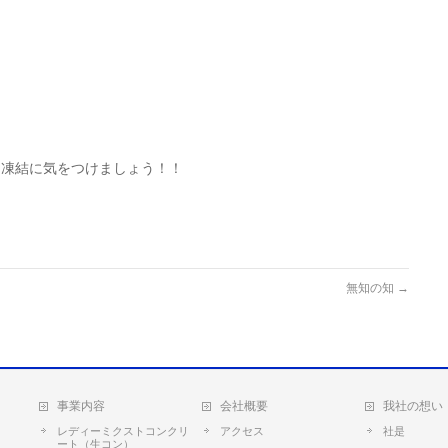
。
ン凍結に気をつけましょう！！
無知の知
→
事業内容
会社概要
我社の想い
レディーミクストコンクリ
アクセス
社是
ート（生コン）