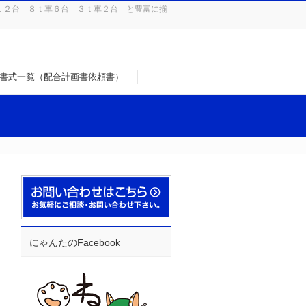
１２台 ８ｔ車６台 ３ｔ車２台 と豊富に揃
書式一覧（配合計画書依頼書）
にゃんたのFacebook