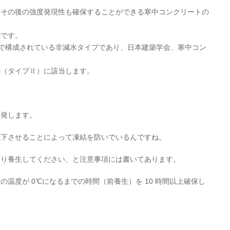
、その後の強度発現性も確保することができる寒中コンクリートの
剤です。
で構成されている非減水タイプであり、日本建築学会、寒中コン
剤（タイプⅡ）に該当します。
を発します。
低下させることによって凍結を防いでいるんですね。
おり養生してください、と注意事項には書いてあります。
温度が 0℃になるまでの時間（前養生）を 10 時間以上確保し