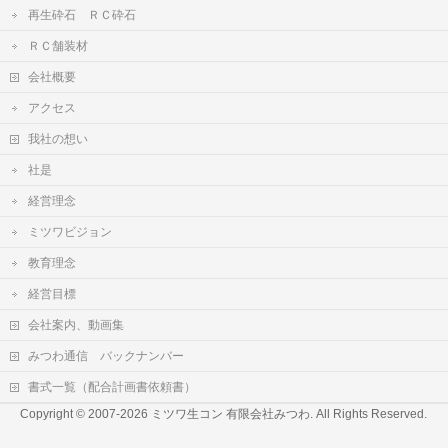
再生砕石 ＲＣ砕石
ＲＣ舗装材
会社概要
アクセス
我社の想い
社是
経営理念
ミツワビジョン
教育理念
経営目標
会社案内、動画集
みつわ通信 バックナンバー
書式一覧（配合計画書依頼書）
Copyright © 2007-2026
ミツワ生コン 有限会社みつわ
. All Rights Reserved.