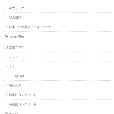
ボウリング
新人日記
日本一の芋煮会フェスティバル
みつわ通信
営業ブログ
ＮｅＣｏｎ
ＲＣ
ＲＣ舗装材
モレステ
透水性コンクリート
高流動コンクリート