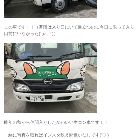
この車です！！（普段は入り口にいて目立つのに今日に限って入り
口前にいなかった(´;ω;｀)）
昨年の秋から仲間入りしたかわいい生コン車です！！
一緒に写真を取ればインスタ映え間違いなしです(‘◇’)ゞ