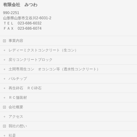
有限会社 みつわ
990-2251
山形県山形市立谷川2-6031-2
ＴＥＬ 023-686-6032
ＦＡＸ 023-686-6074
事業内容
レディーミクストコンクリート（生コン）
戻りコンクリートブロック
土間専用生コン オコシコン等（透水性コンクリート）
バルチップ
再生砕石 ＲＣ砕石
ＲＣ舗装材
会社概要
アクセス
我社の想い
社是