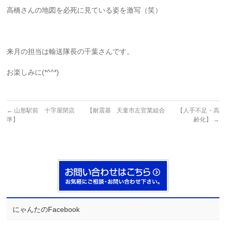
高橋さんの地図を必死に見ている姿を激写（笑）
来月の担当は輸送隊長の千葉さんです。
お楽しみに(*^^*)
←
山形駅前 十字屋閉店 【耐震基
天童市左官業組合 【人手不足・高
準】
齢化】
→
にゃんたのFacebook