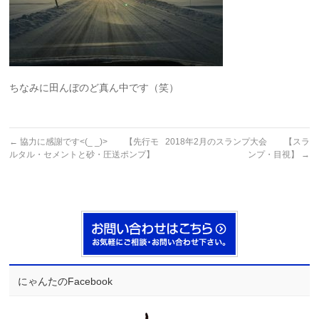
ちなみに田んぼのど真ん中です（笑）
←
協力に感謝です<(_ _)> 【先行モ
2018年2月のスランプ大会 【スラ
ルタル・セメントと砂・圧送ポンプ】
ンプ・目視】
→
にゃんたのFacebook