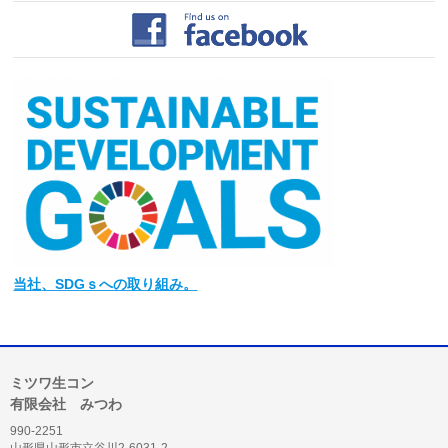
当社
、SDGｓへの取り組み。
ミツワ生コン
有限会社 みつわ
990-2251