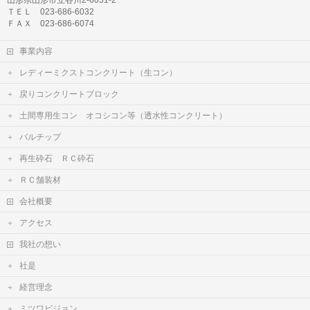
山形県山形市立谷川2-6031-2
ＴＥＬ 023-686-6032
ＦＡＸ 023-686-6074
事業内容
レディーミクストコンクリート（生コン）
戻りコンクリートブロック
土間専用生コン オコシコン等（透水性コンクリート）
バルチップ
再生砕石 ＲＣ砕石
ＲＣ舗装材
会社概要
アクセス
我社の想い
社是
経営理念
ミツワビジョン