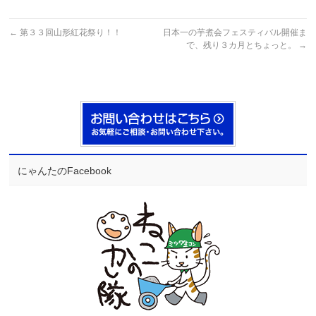
←
第３３回山形紅花祭り！！
日本一の芋煮会フェスティバル開催ま
で、残り３カ月とちょっと。
→
にゃんたのFacebook