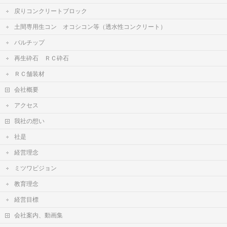
戻りコンクリートブロック
土間専用生コン オコシコン等（透水性コンクリート）
バルチップ
再生砕石 ＲＣ砕石
ＲＣ舗装材
会社概要
アクセス
我社の想い
社是
経営理念
ミツワビジョン
教育理念
経営目標
会社案内、動画集