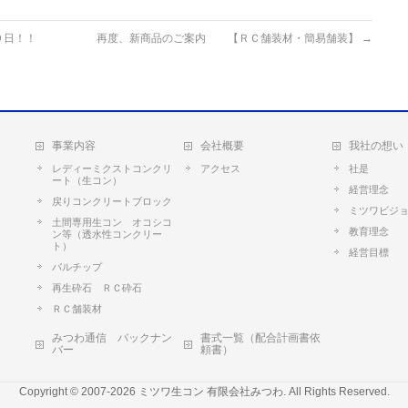
９日！！
再度、新商品のご案内 【ＲＣ舗装材・簡易舗装】
→
事業内容
会社概要
我社の想い
レディーミクストコンクリ
アクセス
社是
ート（生コン）
経営理念
戻りコンクリートブロック
ミツワビジ
土間専用生コン オコシコ
教育理念
ン等（透水性コンクリー
ト）
経営目標
バルチップ
再生砕石 ＲＣ砕石
ＲＣ舗装材
みつわ通信 バックナン
書式一覧（配合計画書依
バー
頼書）
Copyright © 2007-2026
ミツワ生コン 有限会社みつわ
. All Rights Reserved.