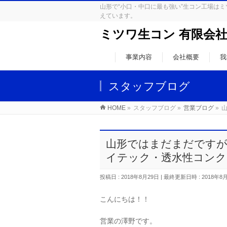
山形で“小口・中口に最も強い”生コン工場
えています。
ミツワ生コン 有限会
事業内容
会社概要
我
スタッフブログ
HOME
»
スタッフブログ
»
営業ブログ
»
山形ではまだまだですが
イテック・透水性コンク
投稿日 : 2018年8月29日
最終更新日時 : 2018年8
こんにちは！！
営業の澤野です。