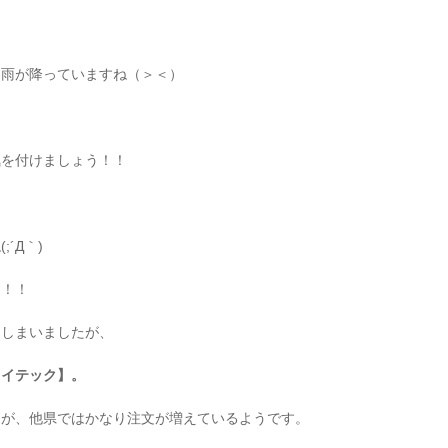
に雨が降っていますね（＞＜）
気を付けましょう！！
´Д｀)
す！！
てしまいましたが、
ライテック】。
んが、他県ではかなり注文が増えているようです。