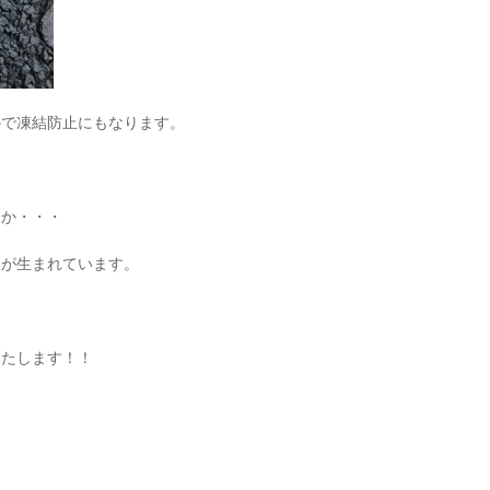
ので凍結防止にもなります。
まか・・・
肢が生まれています。
？
いたします！！