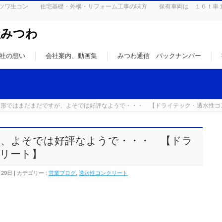
はミツワ生コン 住宅基礎・外構・リフォーム工事の味方 保有車両は １０ｔ車
社みつわ
社の想い
会社案内、動画集
みつわ通信 バックナンバー
山形ではまだまだですが、よそでは好評なようで・・・ 【ドライテック・透水性コ
、よそでは好評なようで・・・ 【ドラ
リート】
月29日
カテゴリー :
営業ブログ
,
透水性コンクリート