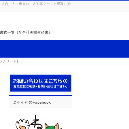
１２台 ８ｔ車６台 ３ｔ車２台 と豊富に揃
書式一覧（配合計画書依頼書）
ンクリート】
にゃんたのFacebook