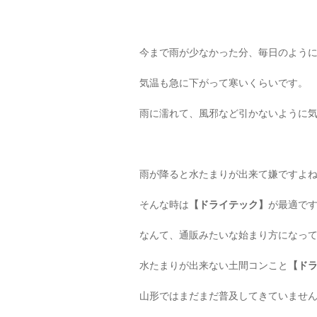
今まで雨が少なかった分、毎日のよう
気温も急に下がって寒いくらいです。
雨に濡れて、風邪など引かないように
雨が降ると水たまりが出来て嫌ですよね(;
そんな時は
【ドライテック】
が最適で
なんて、通販みたいな始まり方になっ
水たまりが出来ない土間コンこと
【ド
山形ではまだまだ普及してきていませ