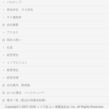
バルチップ
再生砕石 ＲＣ砕石
ＲＣ舗装材
会社概要
アクセス
我社の想い
社是
経営理念
ミツワビジョン
教育理念
経営目標
会社案内、動画集
みつわ通信 バックナンバー
書式一覧（配合計画書依頼書）
Copyright © 2007-2026
ミツワ生コン 有限会社みつわ
. All Rights Reserved.