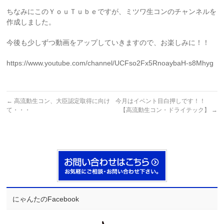
ちなみにこのＹｏｕＴｕｂｅですが、ミツワ生コンのチャンネルを
作成しました。
今後も少しずつ動画をアップしていきますので、お楽しみに！！
https://www.youtube.com/channel/UCFso2Fx5RnoaybaH-s8Mhyg
←
高流動生コン、大臣認定取得に向け
今月はイベント目白押しです！！
て・・・
【高流動生コン・ドライテック】
→
にゃんたのFacebook