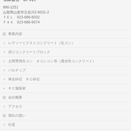
990-2251
山形県山形市立谷川2-6031-2
ＴＥＬ 023-686-6032
ＦＡＸ 023-686-6074
事業内容
レディーミクストコンクリート（生コン）
戻りコンクリートブロック
土間専用生コン オコシコン等（透水性コンクリート）
バルチップ
再生砕石 ＲＣ砕石
ＲＣ舗装材
会社概要
アクセス
我社の想い
社是