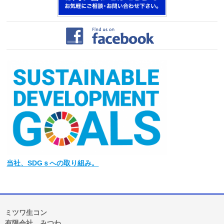
当社
、SDGｓへの取り組み。
ミツワ生コン
有限会社 みつわ