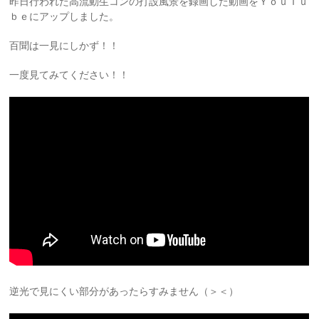
昨日行われた高流動生コンの打設風景を録画した動画をＹｏｕＴｕ
ｂｅにアップしました。
百聞は一見にしかず！！
一度見てみてください！！
逆光で見にくい部分があったらすみません（＞＜）