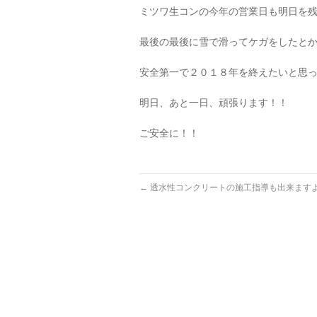
ミツワ生コンの今年の営業日も明日を
最後の最後に雪で滑ってケガをしたと
安全第一で２０１８年を終えたいと思
明日、あと一日、頑張ります！！
ご安全に！！
←
透水性コンクリートの施工指導も出来ますよ(*