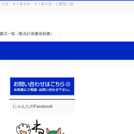
１２台 ８ｔ車６台 ３ｔ車２台 と豊富に揃
書式一覧（配合計画書依頼書）
にゃんたのFacebook