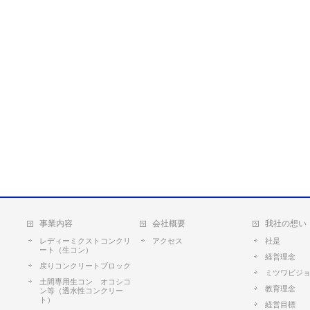
事業内容
会社概要
我社の想い
レディーミクストコンクリ
アクセス
社是
ート（生コン）
経営理念
戻りコンクリートブロック
ミツワビジ
土間専用生コン オコシコ
教育理念
ン等（透水性コンクリー
ト）
経営目標