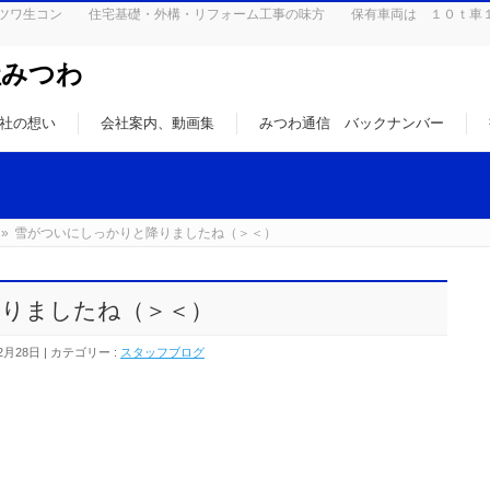
はミツワ生コン 住宅基礎・外構・リフォーム工事の味方 保有車両は １０ｔ車
社みつわ
社の想い
会社案内、動画集
みつわ通信 バックナンバー
»
雪がついにしっかりと降りましたね（＞＜）
りましたね（＞＜）
2月28日
カテゴリー :
スタッフブログ