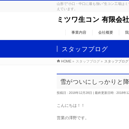
山形で“小口・中口に最も強い”生コン工場
えています。
ミツワ生コン 有限会
事業内容
会社概要
我
スタッフブログ
HOME
»
スタッフブログ
»
スタッフブログ
雪がついにしっかりと降
投稿日 : 2018年12月28日
最終更新日時 : 2018年1
こんにちは！！
営業の澤野です。