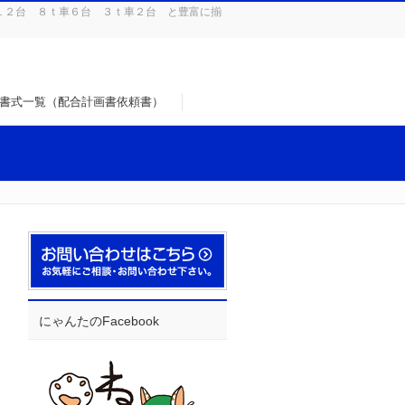
１２台 ８ｔ車６台 ３ｔ車２台 と豊富に揃
書式一覧（配合計画書依頼書）
にゃんたのFacebook