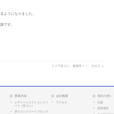
来るようになりました。
感謝です。
ミツワ生コン、改造中！！ その２
→
事業内容
会社概要
我社の想い
レディーミクストコンクリ
アクセス
社是
ート（生コン）
経営理念
戻りコンクリートブロック