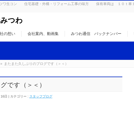
はミツワ生コン 住宅基礎・外構・リフォーム工事の味方 保有車両は １０ｔ車
社みつわ
社の想い
会社案内、動画集
みつわ通信 バックナンバー
»
またまた久しぶりのブログです（＞＜）
グです（＞＜）
月16日
カテゴリー :
スタッフブログ