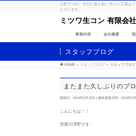
山形で“小口・中口に最も強い”生コン工場
えています。
ミツワ生コン 有限会
事業内容
会社概要
我
スタッフブログ
HOME
»
スタッフブログ
»
スタッフブログ
またまた久しぶりのブロ
投稿日 : 2019年2月16日
最終更新日時 : 2019年2
こんにちは！！
営業の澤野です。