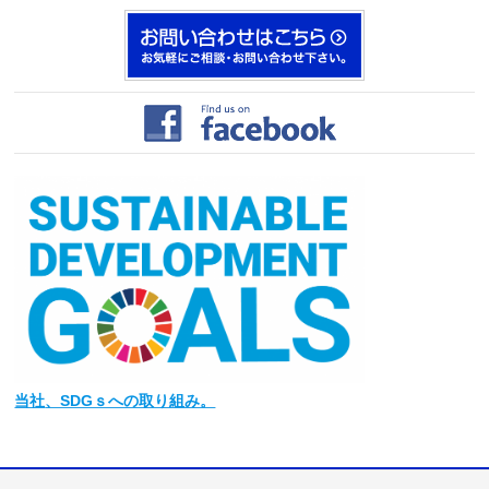
当社
、SDGｓへの取り組み。