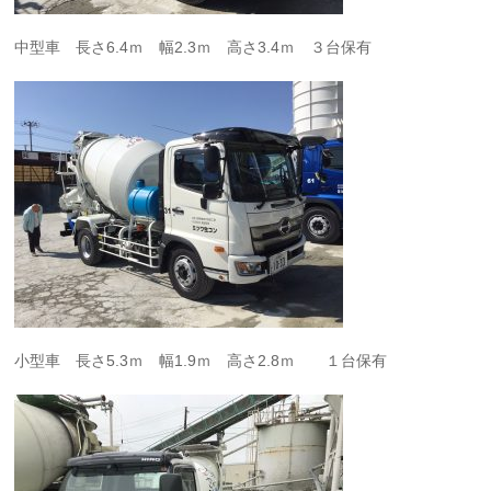
中型車 長さ6.4ｍ 幅2.3ｍ 高さ3.4ｍ ３台保有
小型車 長さ5.3ｍ 幅1.9ｍ 高さ2.8ｍ １台保有