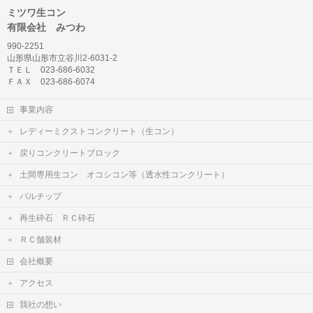
ミツワ生コン
有限会社 みつわ
990-2251
山形県山形市立谷川2-6031-2
ＴＥＬ 023-686-6032
ＦＡＸ 023-686-6074
事業内容
レディーミクストコンクリート（生コン）
戻りコンクリートブロック
土間専用生コン オコシコン等（透水性コンクリート）
バルチップ
再生砕石 ＲＣ砕石
ＲＣ舗装材
会社概要
アクセス
我社の想い