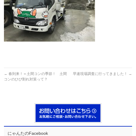
←
春到来！＝土間コンの季節！ 土間
早速現場調査に行ってきました！
→
コンのひび割れ対策って？
にゃんたのFacebook