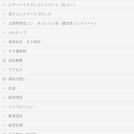
レディーミクストコンクリート（生コン）
戻りコンクリートブロック
土間専用生コン オコシコン等（透水性コンクリート）
バルチップ
再生砕石 ＲＣ砕石
ＲＣ舗装材
会社概要
アクセス
我社の想い
社是
経営理念
ミツワビジョン
教育理念
経営目標