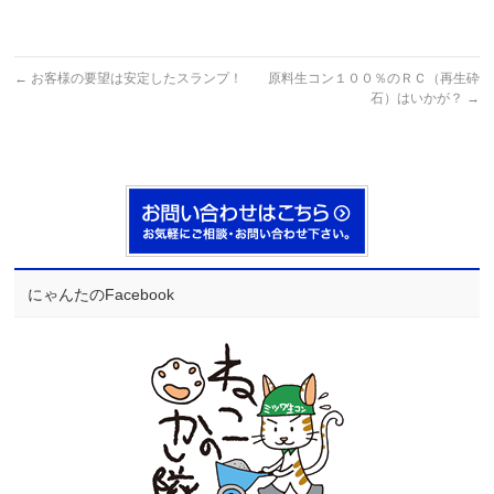
←
お客様の要望は安定したスランプ！
原料生コン１００％のＲＣ（再生砕
石）はいかが？
→
にゃんたのFacebook