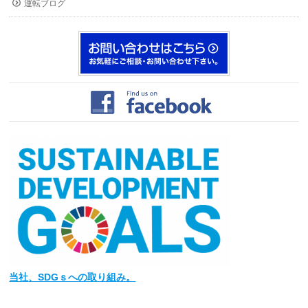
運転ブログ
当社
、SDGｓへの取り組み。