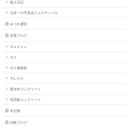
新人日記
日本一の芋煮会フェスティバル
みつわ通信
営業ブログ
ＮｅＣｏｎ
ＲＣ
ＲＣ舗装材
モレステ
透水性コンクリート
高流動コンクリート
未分類
試験ブログ