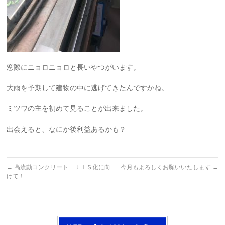
窓際にニョロニョロと長いやつがいます。
大雨を予期して建物の中に逃げてきたんですかね。
ミツワの主を初めて見ることが出来ました。
出会えると、なにか後利益あるかも？
←
高流動コンクリート ＪＩＳ化に向
今月もよろしくお願いいたします
→
けて！