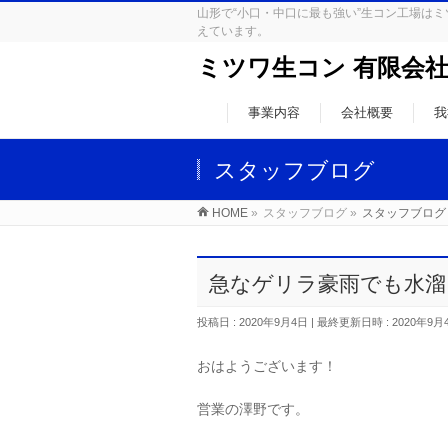
山形で“小口・中口に最も強い”生コン工場
えています。
ミツワ生コン 有限会
事業内容
会社概要
我
スタッフブログ
HOME
»
スタッフブログ
»
スタッフブログ
急なゲリラ豪雨でも水溜
投稿日 : 2020年9月4日
最終更新日時 : 2020年9月
おはようございます！
営業の澤野です。