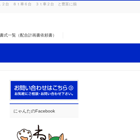
１２台 ８ｔ車６台 ３ｔ車２台 と豊富に揃
書式一覧（配合計画書依頼書）
にゃんたのFacebook