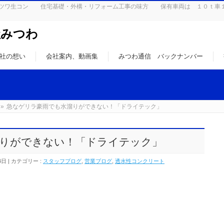
はミツワ生コン 住宅基礎・外構・リフォーム工事の味方 保有車両は １０ｔ車
社みつわ
社の想い
会社案内、動画集
みつわ通信 バックナンバー
»
急なゲリラ豪雨でも水溜りができない！「ドライテック」
りができない！「ドライテック」
4日
カテゴリー :
スタッフブログ
,
営業ブログ
,
透水性コンクリート