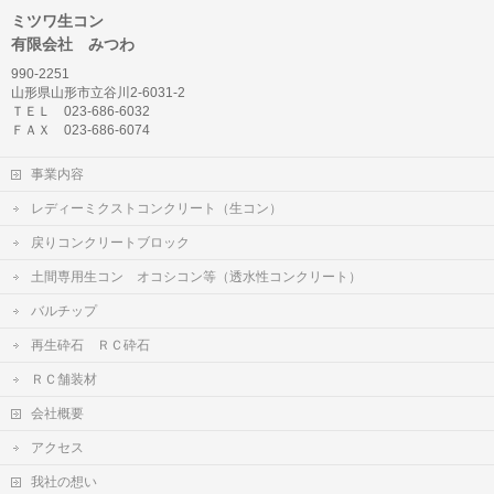
ミツワ生コン
有限会社 みつわ
990-2251
山形県山形市立谷川2-6031-2
ＴＥＬ 023-686-6032
ＦＡＸ 023-686-6074
事業内容
レディーミクストコンクリート（生コン）
戻りコンクリートブロック
土間専用生コン オコシコン等（透水性コンクリート）
バルチップ
再生砕石 ＲＣ砕石
ＲＣ舗装材
会社概要
アクセス
我社の想い