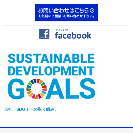
当社
、SDGｓへの取り組み。