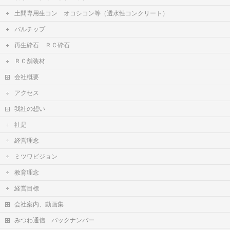
土間専用生コン オコシコン等（透水性コンクリート）
バルチップ
再生砕石 ＲＣ砕石
ＲＣ舗装材
会社概要
アクセス
我社の想い
社是
経営理念
ミツワビジョン
教育理念
経営目標
会社案内、動画集
みつわ通信 バックナンバー