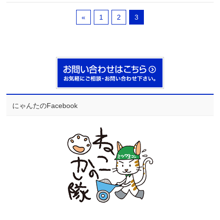
«
1
2
3
にゃんたのFacebook