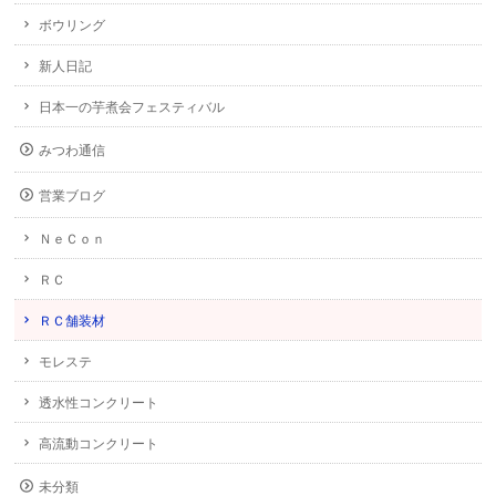
ボウリング
新人日記
日本一の芋煮会フェスティバル
みつわ通信
営業ブログ
ＮｅＣｏｎ
ＲＣ
ＲＣ舗装材
モレステ
透水性コンクリート
高流動コンクリート
未分類