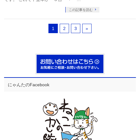
この記事を読む
1
2
3
»
にゃんたのFacebook