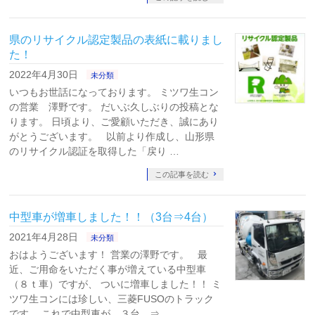
県のリサイクル認定製品の表紙に載りまし
た！
2022年4月30日
未分類
いつもお世話になっております。 ミツワ生コン
の営業 澤野です。 だいぶ久しぶりの投稿とな
ります。 日頃より、ご愛顧いただき、誠にあり
がとうございます。 以前より作成し、山形県
のリサイクル認証を取得した「戻り …
この記事を読む
中型車が増車しました！！（3台⇒4台）
2021年4月28日
未分類
おはようございます！ 営業の澤野です。 最
近、ご用命をいただく事が増えている中型車
（８ｔ車）ですが、 ついに増車しました！！ ミ
ツワ生コンには珍しい、三菱FUSOのトラック
です。 これで中型車が ３台 ⇒ …