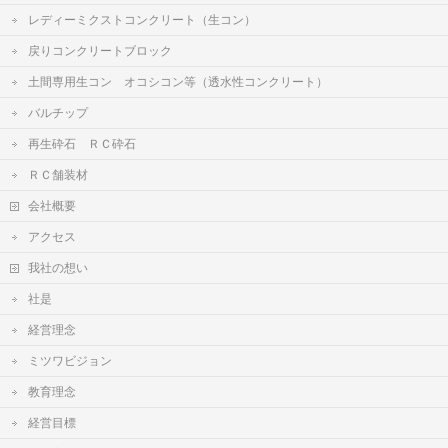
レディーミクストコンクリート（生コン）
戻りコンクリートブロック
土間専用生コン オコシコン等（透水性コンクリート）
バルチップ
再生砕石 ＲＣ砕石
ＲＣ舗装材
会社概要
アクセス
我社の想い
社是
経営理念
ミツワビジョン
教育理念
経営目標