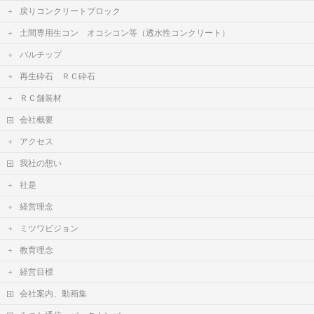
戻りコンクリートブロック
土間専用生コン オコシコン等（透水性コンクリート）
バルチップ
再生砕石 ＲＣ砕石
ＲＣ舗装材
会社概要
アクセス
我社の想い
社是
経営理念
ミツワビジョン
教育理念
経営目標
会社案内、動画集