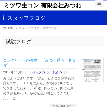
ミツワ生コン 有限会社みつわ
スタッフブログ
HOME
»
スタッフブログ
»
試験ブログ
試験ブログ
コンクリートの強度 【みつわ通信・冬支
度】
2017年11月1日
スタッフブログ
試験ブログ
おはようございます！ 営業、ときどき試験員の
澤野です。 １１月に入り、本格的に寒くなっ
てきましたね ((((；ﾟДﾟ)))) あっという間に紅葉
の季節も終わり、冬の足音が聞こえてきまし
た。 こ …
この記事を読む