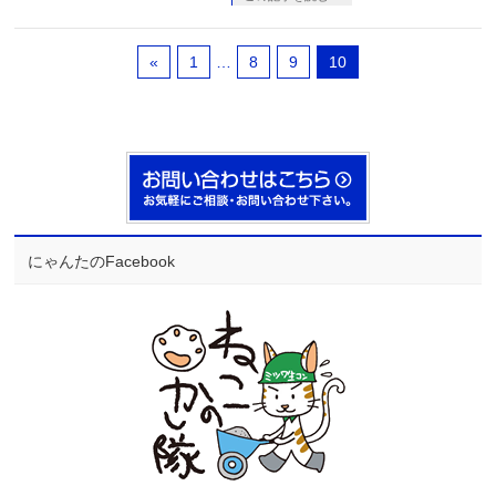
«
1
…
8
9
10
にゃんたのFacebook