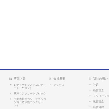
事業内容
会社概要
我社の想い
レディーミクストコンクリ
アクセス
社是
ート（生コン）
経営理念
戻りコンクリートブロック
ミツワビジ
土間専用生コン オコシコ
教育理念
ン等（透水性コンクリー
ト）
経営目標