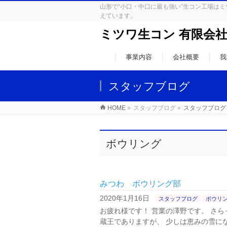
山形で“小口・中口に最も強い”生コン工場
えています。
ミツワ生コン 有限会
事業内容
会社概要
我
スタッフブログ
HOME
»
スタッフブログ
»
スタッフブログ
ボウリング
みつわ ボウリング部
2020年1月16日
スタッフブログ
ボウリ
お疲れ様です！ 営業の澤野です。 さ
蔵王でありますが、 少しは恵みの雪に