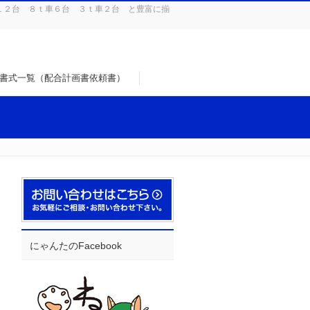
１２台 ８ｔ車６台 ３ｔ車２台 と豊富に揃
書式一覧（配合計画書依頼書）
にゃんたのFacebook