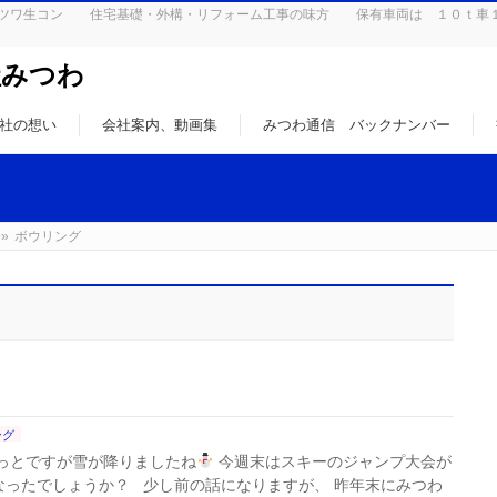
はミツワ生コン 住宅基礎・外構・リフォーム工事の味方 保有車両は １０ｔ車
社みつわ
社の想い
会社案内、動画集
みつわ通信 バックナンバー
»
ボウリング
ング
らっとですが雪が降りましたね
今週末はスキーのジャンプ大会が
なったでしょうか？ 少し前の話になりますが、 昨年末にみつわ