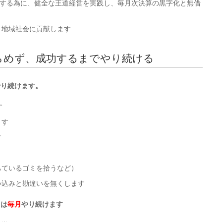
する為に、健全な王道経営を実践し、毎月次決算の黒字化と無借
り地域社会に貢献します
めず、成功するまでやり続ける
やり続けます。
す
ます
す
ちているゴミを拾うなど）
い込みと勘違いを無くします
ちは
毎月
やり続けます