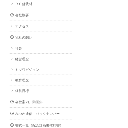
ＲＣ舗装材
会社概要
アクセス
我社の想い
社是
経営理念
ミツワビジョン
教育理念
経営目標
会社案内、動画集
みつわ通信 バックナンバー
書式一覧（配合計画書依頼書）