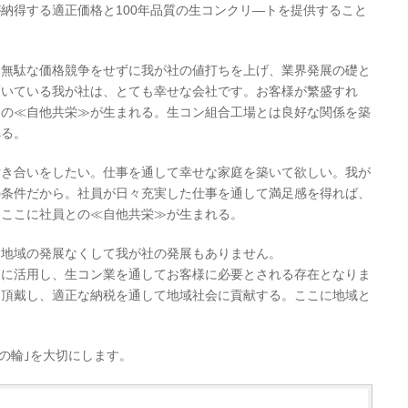
納得する適正価格と100年品質の生コンクリ―トを提供すること
。無駄な価格競争をせずに我が社の値打ちを上げ、業界発展の礎と
頂いている我が社は、とても幸せな会社です。お客様が繁盛すれ
との≪自他共栄≫が生まれる。生コン組合工場とは良好な関係を築
れる。
付き合いをしたい。仕事を通して幸せな家庭を築いて欲しい。我が
の条件だから。社員が日々充実した仕事を通して満足感を得れば、
。ここに社員との≪自他共栄≫が生まれる。
。地域の発展なくして我が社の発展もありません。
効に活用し、生コン業を通してお客様に必要とされる存在となりま
を頂戴し、適正な納税を通して地域社会に貢献する。ここに地域と
の輪｣を大切にします。