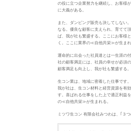
の役に立つ企業努力を継続し、お客様が
に大義がある。
また、ダンピング販売も決してしない
なる。優良な顧客に支えられ、育てて
ば、我が社も繁盛する。ここにお客様
く。ここに業界の≪自他共栄≫が生ま
運命的に出会った社員達とは一生涯の
社の顧客満足には、社員の幸せが必須
顧客満足も向上し、我が社も繁盛する
生コン業は、地域に密着した仕事です
我が社は、生コン材料と経営資源を有
す。喜ばれる仕事をした上で適正利益
の≪自他共栄≫が生まれる。
ミツワ生コン 有限会社みつわは、｢３つ