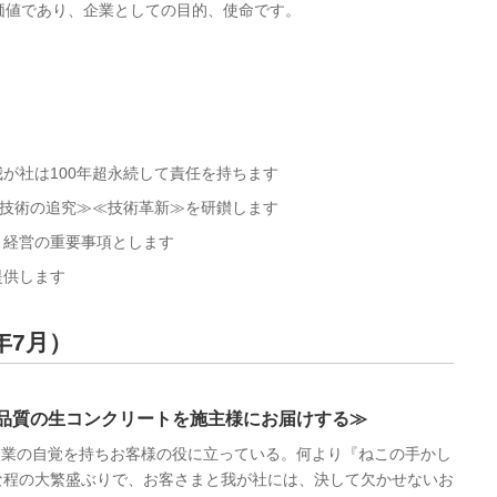
価値であり、企業としての目的、使命です。
が社は100年超永続して責任を持ちます
≪技術の追究≫≪技術革新≫を研鑚します
、経営の重要事項とします
提供します
年7月）
年品質の生コンクリートを施主様にお届けする≫
ス業の自覚を持ちお客様の役に立っている。何より『ねこの手かし
な程の大繁盛ぶりで、お客さまと我が社には、決して欠かせないお