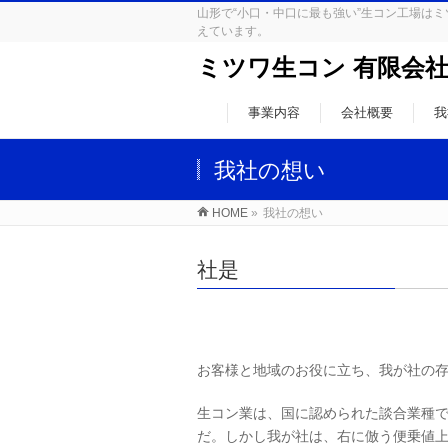
山形で“小口・中口に最も強い”生コン工場
えています。
ミツワ生コン 有限会
事業内容
会社概要
我
我社の想い
HOME
»
我社の想い
社是
お客様と地域のお役に立ち、我が社の
生コン業は、国に認められた談合業種
だ。しかし我が社は、右に倣う便乗値