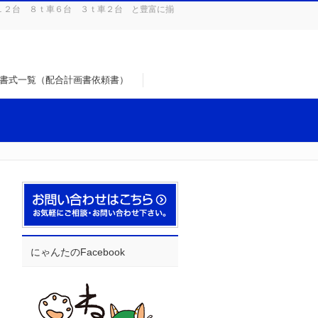
１２台 ８ｔ車６台 ３ｔ車２台 と豊富に揃
書式一覧（配合計画書依頼書）
にゃんたのFacebook