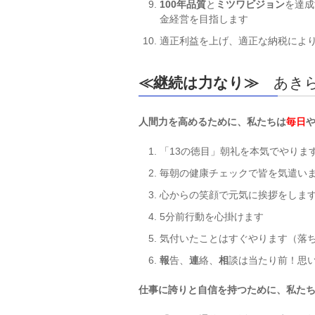
100
年品質
と
ミツワビジョン
を達成
金経営を目指します
適正利益を上げ、適正な納税によ
≪継続は力なり≫
あきら
人間力を高めるために、私たちは
毎日
「13の徳目」朝礼を本気でやりま
毎朝の健康チェックで皆を気遣い
心からの笑顔で元気に挨拶をしま
5分前行動を心掛けます
気付いたことはすぐやります（落
報
告、
連
絡、
相
談は当たり前！思
仕事に誇りと自信を持つために、私た