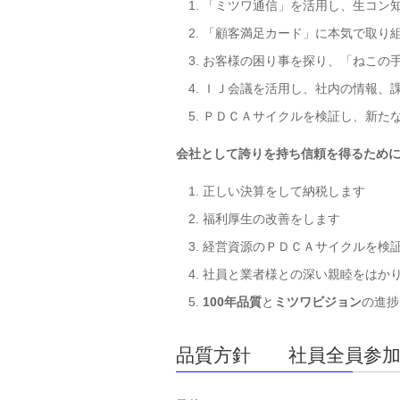
「ミツワ通信」を活用し、生コン
「顧客満足カード」に本気で取り
お客様の困り事を探り、「ねこの
ＩＪ会議を活用し、社内の情報、
ＰＤＣＡサイクルを検証し、新た
会社として誇りを持ち信頼を得るため
正しい決算をして納税します
福利厚生の改善をします
経営資源のＰＤＣＡサイクルを検
社員と業者様との深い親睦をはか
100
年品質
と
ミツワビジョン
の進捗
品質方針 社員全員参加