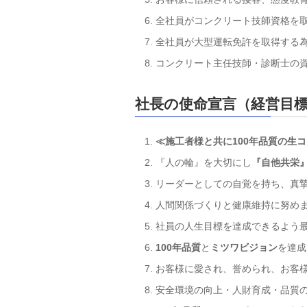
全社員がコンクリート技師資格を
全社員が大型運転免許を取得する
コンクリート主任技師・診断士の
社長の使命宣言（経営目
≪施工者様と共に100
年品質の生コ
『人の輪』を大切にし
『自他共栄
リーダーとしての自覚を持ち、真
人間関係づくりと健康維持に努め
社員の人生目標を達成できるよう
100
年品質
と
ミツワビジョン
を達成
お客様に愛され、誉められ、お客
安全環境の向上・人財育成・品質