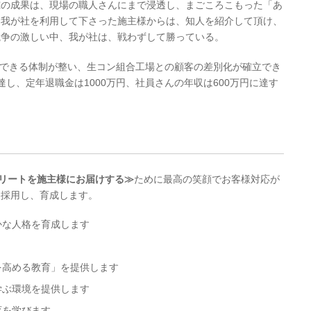
究の成果は、現場の職人さんにまで浸透し、まごころこもった「あ
。我が社を利用して下さった施主様からは、知人を紹介して頂け、
競争の激しい中、我が社は、戦わずして勝っている。
確保できる体制が整い、生コン組合工場との顧客の差別化が確立でき
し、定年退職金は1000万円、社員さんの年収は600万円に達す
クリートを施主様にお届けする≫
ために最高の笑顔でお客様対応が
を採用し、育成します。
かな人格を育成します
を高める教育」を提供します
学ぶ環境を提供します
育を学びます