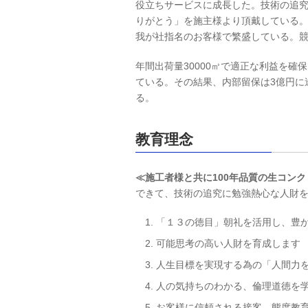
役立ちサービスに成長した。技術の追
りがとう」を施主様より頂戴している
我が社指名のお客様で繁盛している。
年間出荷量30000㎥で適正な利益を
ている。その結果、内部留保は3億円に達
る。
教育理念
≪施工者様と共に100年品質の生コン
できて、技術の追究に勉強熱心な人財
「１３の徳目」朝礼を活用し、豊
可能思考の高い人財を育成します
人生目標を実現する為の「人間力
人の気持ちのわかる、倫理道徳を
お客様に信頼される接客、態度教