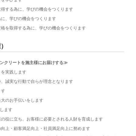
取得する為に、学びの機会をつくります
為に、学びの機会をつくります
資格を取得する為に、学びの機会をつくります
標）
ンクリートを施主様にお届けする≫
』
を実践します
摯、誠実な行動で自らが理念となります
ます
最大のお手伝いをします
します
様の役に立ち、お客様に必要とされる人財を育成します
の向上・顧客満足向上・社員満足向上に努めます