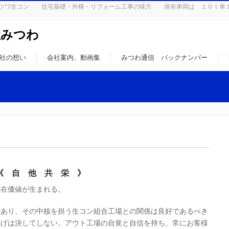
はミツワ生コン 住宅基礎・外構・リフォーム工事の味方 保有車両は １０ｔ車
社みつわ
社の想い
会社案内、動画集
みつわ通信 バックナンバー
《 自 他 共 栄 》
存在価値が生まれる。
であり、その中核を担う生コン組合工場との関係は良好であるべき
上げは決してしない。アウト工場の自覚と自信を持ち、常にお客様