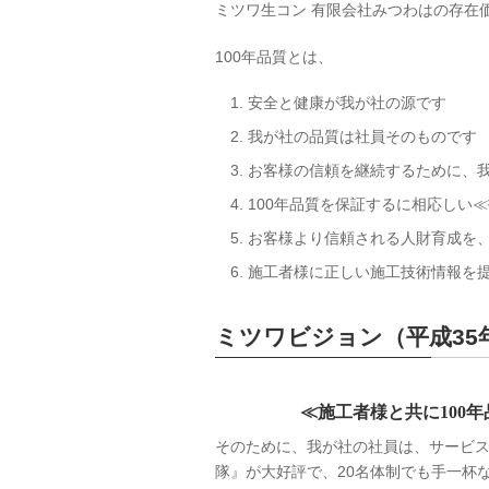
ミツワ生コン 有限会社みつわはの存在
100年品質とは、
安全と健康が我が社の源です
我が社の品質は社員そのものです
お客様の信頼を継続するために、我
100年品質を保証するに相応しい
お客様より信頼される人財育成を
施工者様に正しい施工技術情報を
ミツワビジョン（平成35
≪施工者様と共に100
そのために、我が社の社員は、サービ
隊』が大好評で、20名体制でも手一杯