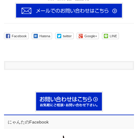
Facebook
Hatena
twitter
Google+
LINE
にゃんたのFacebook