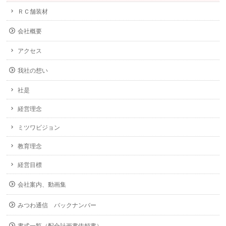
ＲＣ舗装材
会社概要
アクセス
我社の想い
社是
経営理念
ミツワビジョン
教育理念
経営目標
会社案内、動画集
みつわ通信 バックナンバー
書式一覧（配合計画書依頼書）