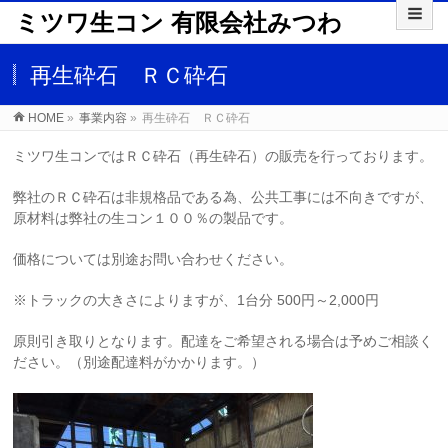
ミツワ生コン 有限会社みつわ
再生砕石 ＲＣ砕石
HOME
»
事業内容
»
再生砕石 ＲＣ砕石
ミツワ生コンではＲＣ砕石（再生砕石）の販売を行っております。
弊社のＲＣ砕石は非規格品である為、公共工事には不向きですが、
原材料は弊社の生コン１００％の製品です。
価格については別途お問い合わせください。
※トラックの大きさによりますが、1台分 500円～2,000円
原則引き取りとなります。配達をご希望される場合は予めご相談く
ださい。（別途配達料がかかります。）