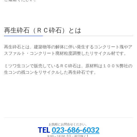
再生砕石（ＲＣ砕石）とは
再生砕石とは、建築物等の解体に伴い発生するコンクリート塊やア
スファルト・コンクリート廃材粒度調整したリサイクル材です。
ミツワ生コンで販売しているＲＣ砕石は、原材料は１００％弊社の
生コンの残コンをリサイクルした再生砕石です。
お気軽にお問合せください。
TEL
023-686-6032
9:00～18:00【日・祝日除く】