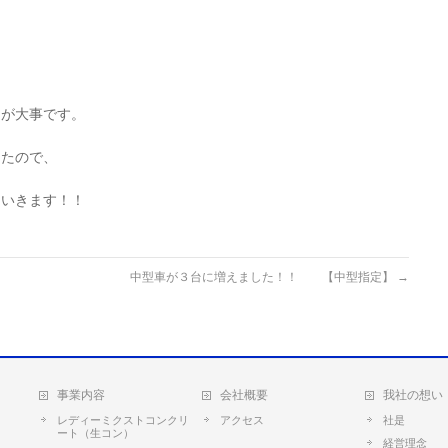
とが大事です。
きたので、
ていきます！！
中型車が３台に増えました！！ 【中型指定】
→
事業内容
会社概要
我社の想い
レディーミクストコンクリ
アクセス
社是
ート（生コン）
経営理念