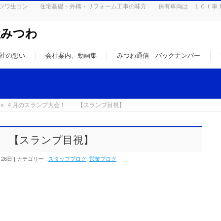
はミツワ生コン 住宅基礎・外構・リフォーム工事の味方 保有車両は １０ｔ車
社みつわ
社の想い
会社案内、動画集
みつわ通信 バックナンバー
»
４月のスランプ大会！ 【スランプ目視】
 【スランプ目視】
月26日
カテゴリー :
スタッフブログ
,
営業ブログ