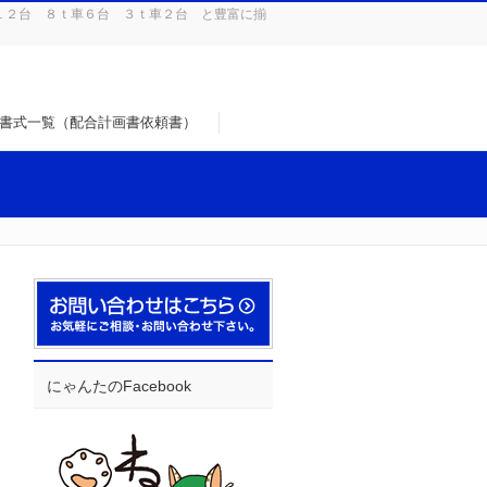
１２台 ８ｔ車６台 ３ｔ車２台 と豊富に揃
書式一覧（配合計画書依頼書）
にゃんたのFacebook