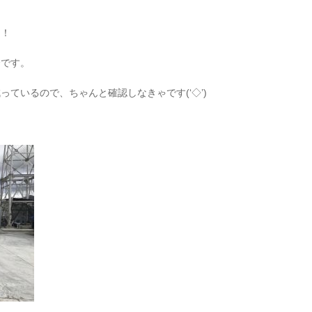
た！
会です。
ているので、ちゃんと確認しなきゃです(‘◇’)ゞ