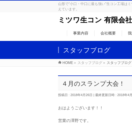
山形で“小口・中口に最も強い”生コン工場
えています。
ミツワ生コン 有限会
事業内容
会社概要
我
スタッフブログ
HOME
»
スタッフブログ
»
スタッフブログ
４月のスランプ大会！
投稿日 : 2018年4月26日
最終更新日時 : 2018年4
おはようございます！！
営業の澤野です。