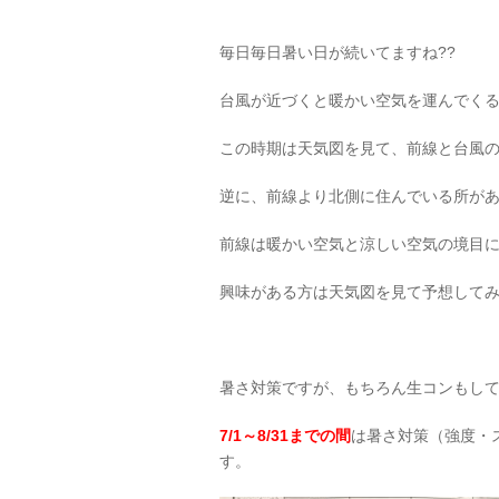
毎日毎日暑い日が続いてますね??
台風が近づくと暖かい空気を運んでく
この時期は天気図を見て、前線と台風
逆に、前線より北側に住んでいる所が
前線は暖かい空気と涼しい空気の境目
興味がある方は天気図を見て予想してみてく
暑さ対策ですが、もちろん生コンもし
7/1～8/31までの間
は暑さ対策（強度・
す。