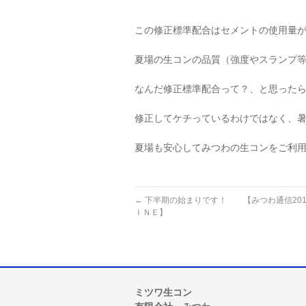
この修正標準配合はセメントの使用量
夏場の生コンの品質（強度やスランプ
なんだ修正標準配合って？、と思ったらこう
修正してケチっているわけではなく、
夏場も安心してみつわの生コンをご利
←
下半期の始まりです！ 【みつわ通信201
ＩＮＥ】
ミツワ生コン