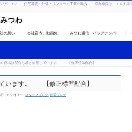
はミツワ生コン 住宅基礎・外構・リフォーム工事の味方 保有車両は １０ｔ車
社みつわ
社の想い
会社案内、動画集
みつわ通信 バックナンバー
»
夏場は配合も暑さ対策しています。 【修正標準配合】
しています。 【修正標準配合】
3日
カテゴリー :
スタッフブログ
,
営業ブログ