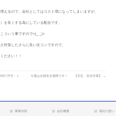
が増えるので、会社としてはコスト増になってしまいますが、
等）を良くする為にしている配合です。
いう事ですので<(_ _)>
暑さ対策したさらに良い生コンですので、
用ください！！
8年7月号・Ｌ
今週は全国安全週間です！ 【労災・安全作業】
→
事業内容
会社概要
我社の想い