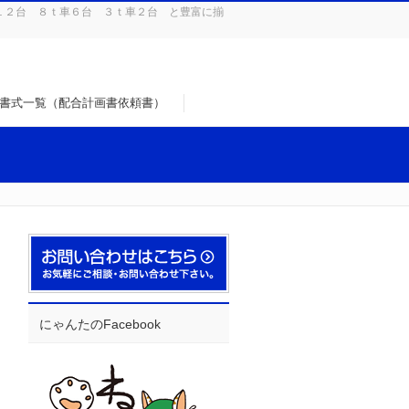
１２台 ８ｔ車６台 ３ｔ車２台 と豊富に揃
書式一覧（配合計画書依頼書）
にゃんたのFacebook