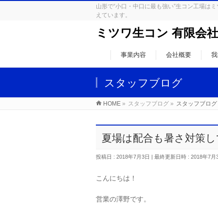
山形で“小口・中口に最も強い”生コン工場
えています。
ミツワ生コン 有限会
事業内容
会社概要
我
スタッフブログ
HOME
»
スタッフブログ
»
スタッフブログ
夏場は配合も暑さ対策
投稿日 : 2018年7月3日
最終更新日時 : 2018年7月
こんにちは！
営業の澤野です。